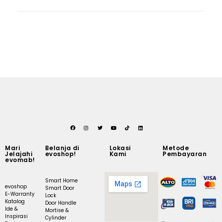
Mari
Belanja di
Lokasi
Metode
Jelajahi
evoshop!
Kami
Pembayaran
evomab!
Smart Home
evoshop
Smart Door
E-Warranty
Lock
Katalog
Door Handle
Ide &
Mortise &
Inspirasi
Cylinder