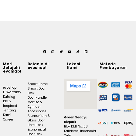
Mari
Belanja di
Lokasi
Metode
Jelajahi
evoshop!
Kami
Pembayaran
evomab!
Smart Home
evoshop
Smart Door
E-Warranty
Lock
Katalog
Door Handle
Ide &
Mortise &
Inspirasi
Cylinder
Tentang
Accessories
Kami
Alumunium &
Green Sedayu
Career
Glass Door
Bizpark
Hotel Lock
Blok DM1 No. 68
Economical
Kalideres, Indonesia.
Door Lock
Telp: