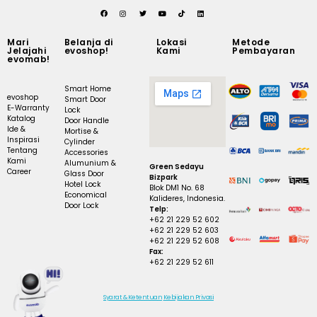
Mari
Belanja di
Lokasi
Metode
Jelajahi
evoshop!
Kami
Pembayaran
evomab!
Smart Home
evoshop
Smart Door
E-Warranty
Lock
Katalog
Door Handle
Ide &
Mortise &
Inspirasi
Cylinder
Tentang
Accessories
Kami
Alumunium &
Green Sedayu
Career
Glass Door
Bizpark
Hotel Lock
Blok DM1 No. 68
Economical
Kalideres, Indonesia.
Door Lock
Telp:
+62 21 229 52 602
+62 21 229 52 603
+62 21 229 52 608
Fax:
+62 21 229 52 611
Syarat & Ketentuan
Kebijakan Privasi