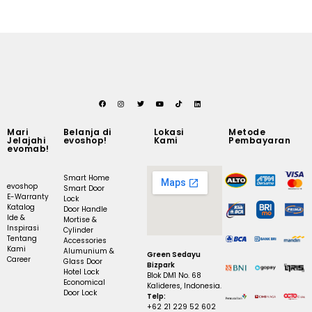
Mari
Belanja di
Lokasi
Metode
Jelajahi
evoshop!
Kami
Pembayaran
evomab!
Smart Home
evoshop
Smart Door
E-Warranty
Lock
Katalog
Door Handle
Ide &
Mortise &
Inspirasi
Cylinder
Tentang
Accessories
Kami
Alumunium &
Green Sedayu
Career
Glass Door
Bizpark
Hotel Lock
Blok DM1 No. 68
Economical
Kalideres, Indonesia.
Door Lock
Telp:
+62 21 229 52 602