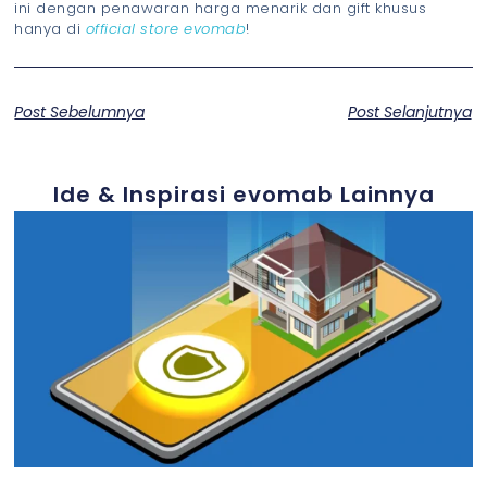
ini dengan penawaran harga menarik dan gift khusus
hanya di
official store evomab
!
Post Sebelumnya
Post Selanjutnya
Ide & Inspirasi evomab Lainnya