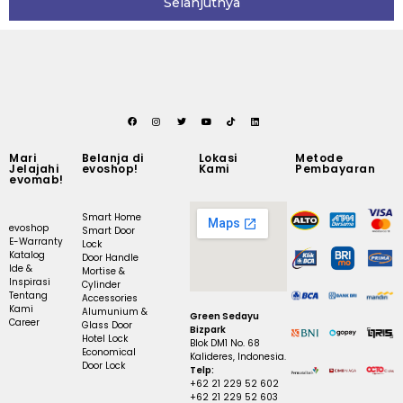
Selanjutnya
Mari
Belanja di
Lokasi
Metode
Jelajahi
evoshop!
Kami
Pembayaran
evomab!
Smart Home
evoshop
Smart Door
E-Warranty
Lock
Katalog
Door Handle
Ide &
Mortise &
Inspirasi
Cylinder
Tentang
Accessories
Kami
Alumunium &
Green Sedayu
Career
Glass Door
Bizpark
Hotel Lock
Blok DM1 No. 68
Economical
Kalideres, Indonesia.
Door Lock
Telp:
+62 21 229 52 602
+62 21 229 52 603