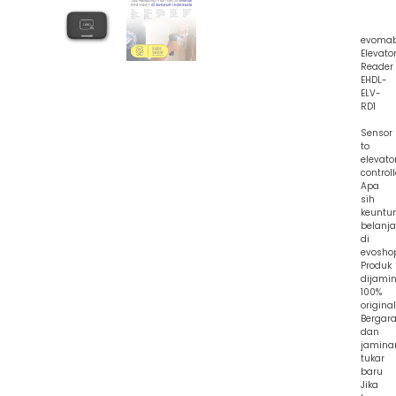
evoma
Elevato
Reader
EHDL-
ELV-
RD1
Sensor
to
elevato
controll
Apa
sih
keuntu
belanja
di
evosho
Produk
dijami
100%
original
Bergara
dan
jamina
tukar
baru
Jika