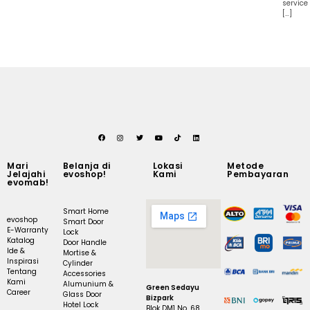
service
[…]
Mari
Belanja di
Lokasi
Metode
Jelajahi
evoshop!
Kami
Pembayaran
evomab!
Smart Home
evoshop
Smart Door
E-Warranty
Lock
Katalog
Door Handle
Ide &
Mortise &
Inspirasi
Cylinder
Tentang
Accessories
Kami
Alumunium &
Green Sedayu
Career
Glass Door
Bizpark
Hotel Lock
Blok DM1 No. 68