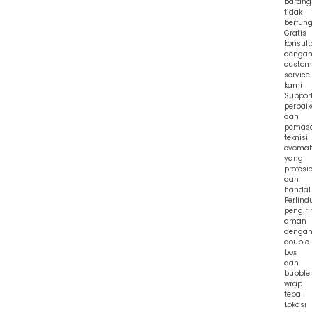
barang
tidak
berfung
Gratis
konsult
denga
custom
service
kami
Suppor
perbai
dan
pemas
teknisi
evoma
yang
profesi
dan
handal
Perlin
pengir
aman
denga
double
box
dan
bubble
wrap
tebal
Lokasi