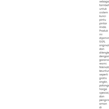
sebaga
tamba
untuk
sistem
kunci
pintu
pintar
Anda.
Produk
ini
dijami
100%
original
dan
dilengk
denga
garans
resmi.
Nikmat
keuntu
seperti
gratis
ongkir,
potong
harga
spesial,
dan
pengir
aman
di