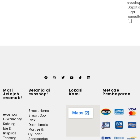
evosho
Dapatk
juga
konsult
[…]
Mari
Belanja di
Lokasi
Metode
Jelajahi
evoshop!
Kami
Pembayaran
evomab!
Smart Home
evoshop
Smart Door
E-Warranty
Lock
Katalog
Door Handle
Ide &
Mortise &
Inspirasi
Cylinder
Tentang
Accessories