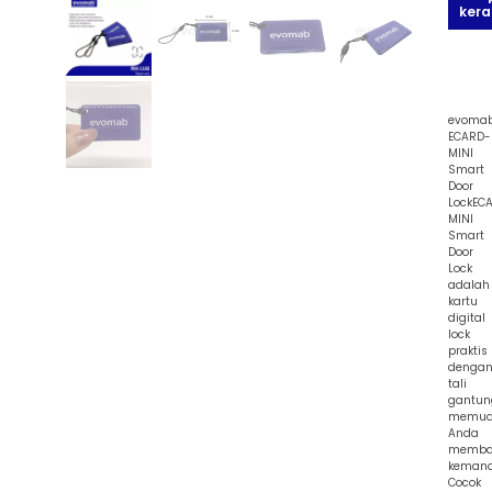
kera
evoma
ECARD-
MINI
Smart
Door
LockEC
MINI
Smart
Door
Lock
adalah
kartu
digital
lock
praktis
denga
tali
gantun
memud
Anda
memba
kemana
Cocok