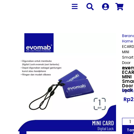
Beran
Home
ECARD
MINI
Smart
Door
evo
Lock
ECAR
MINI
Smar
Door
Lock
Rp
51
Rp
2
Ta