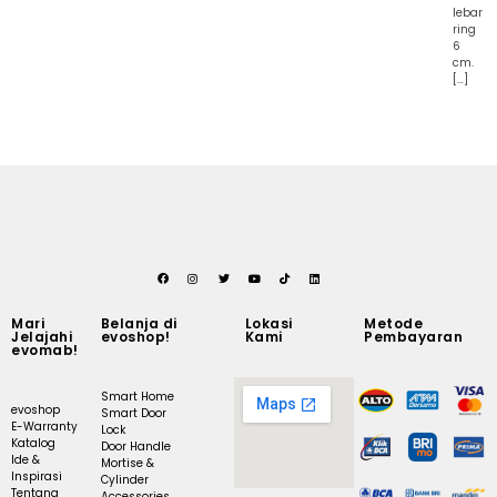
lebar
ring
6
cm.
[…]
Mari
Belanja di
Lokasi
Metode
Jelajahi
evoshop!
Kami
Pembayaran
evomab!
Smart Home
evoshop
Smart Door
E-Warranty
Lock
Katalog
Door Handle
Ide &
Mortise &
Inspirasi
Cylinder
Tentang
Accessories