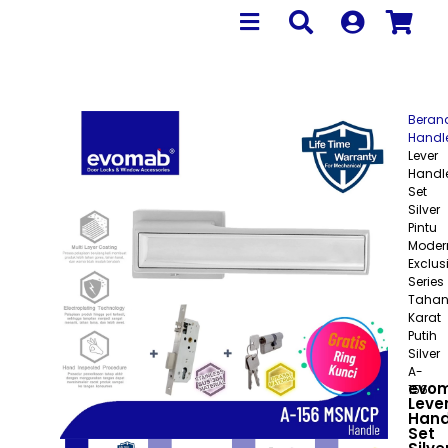
Beran
Handl
Lever
Handl
Set
Silver
Pintu
Moder
Exclus
Series
Taha
Karat
Putih
Silver
A-
evo
156
Leve
Hand
Set