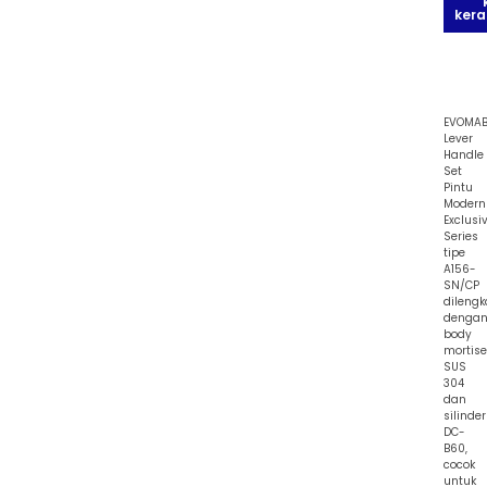
kera
EVOMA
Lever
Handle
Set
Pintu
Modern
Exclusi
Series
tipe
A156-
SN/CP
dilengk
denga
body
mortise
SUS
304
dan
silinder
DC-
B60,
cocok
untuk