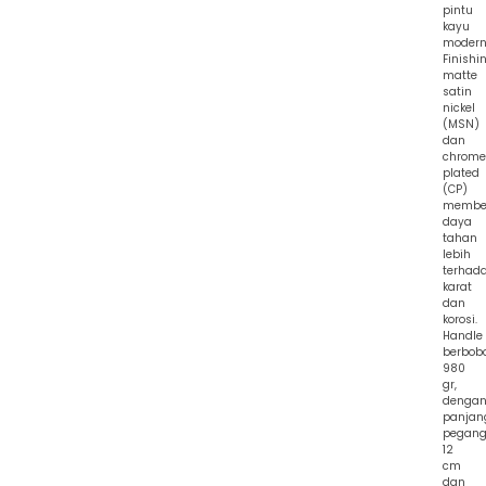
pintu
kayu
modern
Finishi
matte
satin
nickel
(MSN)
dan
chrome
plated
(CP)
membe
daya
tahan
lebih
terhad
karat
dan
korosi.
Handle
berbob
980
gr,
denga
panjan
pegan
12
cm
dan