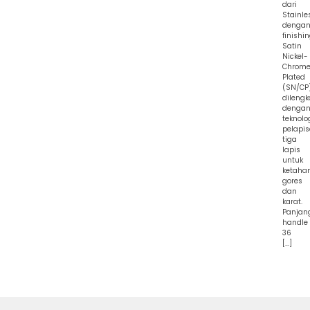
dari
Stainle
denga
finishi
Satin
Nickel-
Chrom
Plated
(SN/CP)
dilengk
denga
teknolo
pelapi
tiga
lapis
untuk
ketaha
gores
dan
karat.
Panjan
handle
36
[…]