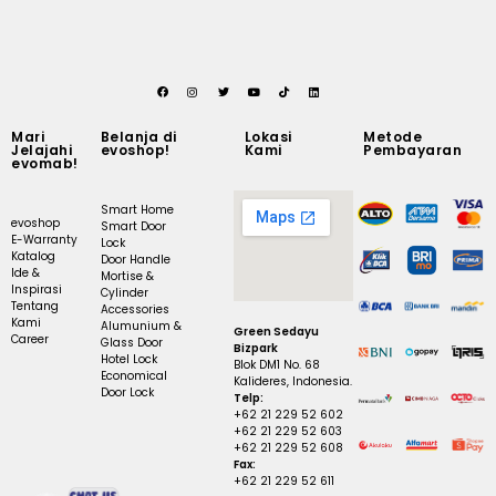
Mari
Belanja di
Lokasi
Metode
Jelajahi
evoshop!
Kami
Pembayaran
evomab!
Smart Home
evoshop
Smart Door
E-Warranty
Lock
Katalog
Door Handle
Ide &
Mortise &
Inspirasi
Cylinder
Tentang
Accessories
Kami
Alumunium &
Green Sedayu
Career
Glass Door
Bizpark
Hotel Lock
Blok DM1 No. 68
Economical
Kalideres, Indonesia.
Door Lock
Telp:
+62 21 229 52 602
+62 21 229 52 603
+62 21 229 52 608
Fax:
+62 21 229 52 611