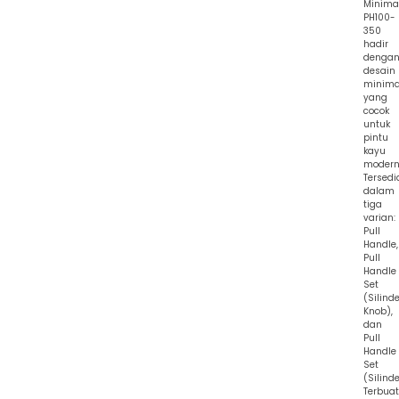
Minima
PH100-
350
hadir
denga
desain
minima
yang
cocok
untuk
pintu
kayu
modern
Tersedi
dalam
tiga
varian:
Pull
Handle,
Pull
Handle
Set
(Silinde
Knob),
dan
Pull
Handle
Set
(Silinde
Terbuat