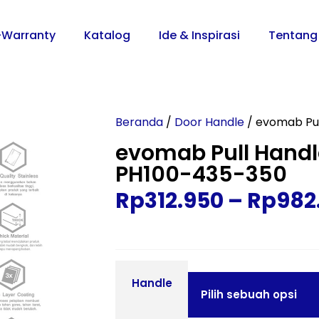
-Warranty
Katalog
Ide & Inspirasi
Tentang
Beranda
/
Door Handle
/ evomab Pul
evomab Pull Handl
PH100-435-350
Rp
312.950
–
Rp
982
Handle