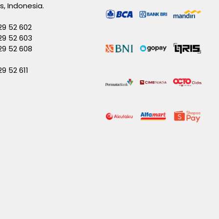
es, Indonesia.
29 52 602
29 52 603
229 52 608
29 52 611