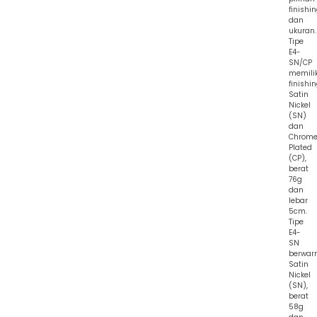
finishi
dan
ukuran.
Tipe
E4-
SN/CP
memilik
finishi
Satin
Nickel
(SN)
dan
Chrom
Plated
(CP),
berat
76g
dan
lebar
5cm.
Tipe
E4-
SN
berwar
Satin
Nickel
(SN),
berat
58g