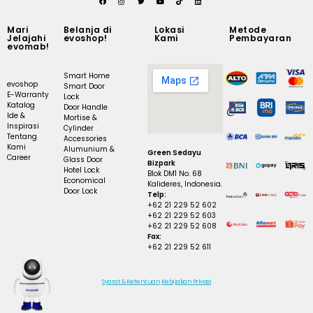
Mari
Belanja di
Lokasi
Metode
Jelajahi
evoshop!
Kami
Pembayaran
evomab!
Smart Home
evoshop
Smart Door
E-Warranty
Lock
Katalog
Door Handle
Ide &
Mortise &
Inspirasi
Cylinder
Tentang
Accessories
Kami
Alumunium &
Green Sedayu
Career
Glass Door
Bizpark
Hotel Lock
Blok DM1 No. 68
Economical
Kalideres, Indonesia.
Door Lock
Telp:
+62 21 229 52 602
+62 21 229 52 603
+62 21 229 52 608
Fax:
+62 21 229 52 611
Syarat & Ketentuan
Kebijakan Privasi