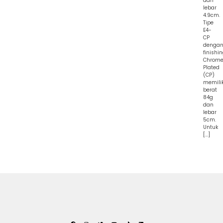
dan
lebar
4.9cm.
Tipe
E4-
CP
denga
finishi
Chrom
Plated
(CP)
memilik
berat
84g
dan
lebar
5cm.
Untuk
[…]