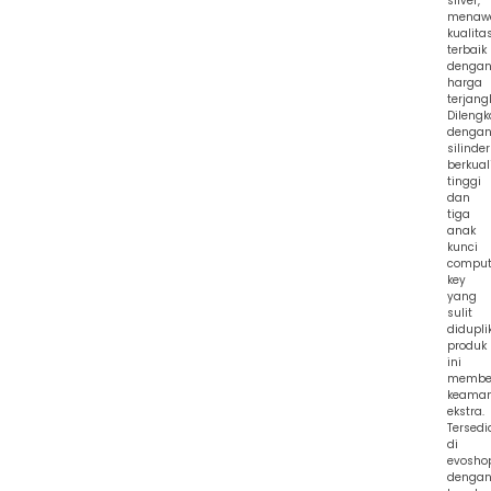
silver,
menaw
kualita
terbaik
denga
harga
terjang
Dilengk
denga
silinder
berkual
tinggi
dan
tiga
anak
kunci
comput
key
yang
sulit
diduplik
produk
ini
membe
keama
ekstra.
Tersedi
di
evosho
denga