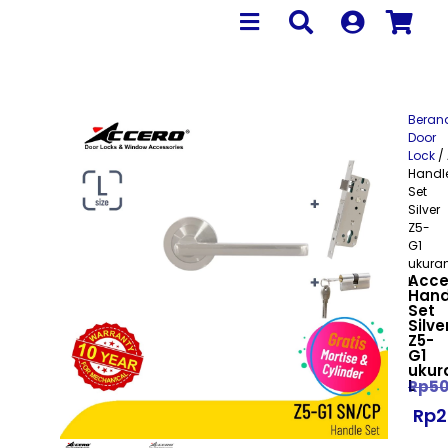
Beran
Door
Lock
/
Handl
Set
Silver
Z5-
G1
ukura
Acce
L
Hand
Set
Silve
Z5-
G1
ukur
L
Rp
50
Rp
2