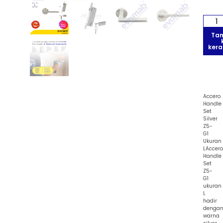
Ta
kera
Accero
Handle
Set
Silver
Z5-
G1
Ukuran
LAccero
Handle
Set
Z5-
G1
ukuran
L
hadir
denga
warna