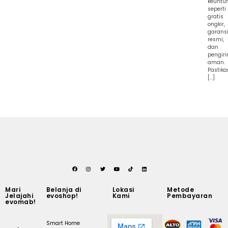
keuntu
seperti
gratis
ongkir,
garans
resmi,
dan
pengir
aman.
Pastika
[…]
Mari
Belanja di
Lokasi
Metode
Jelajahi
evoshop!
Kami
Pembayaran
evomab!
Smart Home