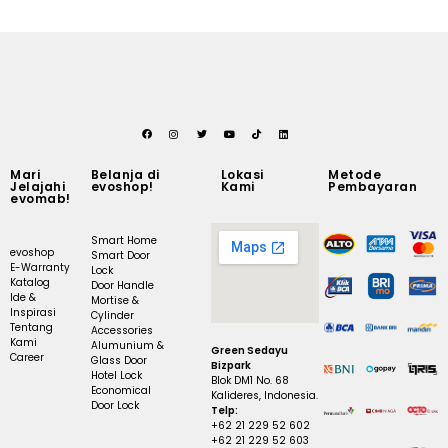
Mari
Belanja di
Lokasi
Metode
Jelajahi
evoshop!
Kami
Pembayaran
evomab!
Smart Home
evoshop
Smart Door
E-Warranty
Lock
Katalog
Door Handle
Ide &
Mortise &
Inspirasi
Cylinder
Tentang
Accessories
Kami
Alumunium &
Green Sedayu
Career
Glass Door
Bizpark
Hotel Lock
Blok DM1 No. 68
Economical
Kalideres, Indonesia.
Door Lock
Telp:
+62 21 229 52 602
+62 21 229 52 603