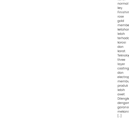
normal
key.
Finishi
rose
gold
membe
ketaha
lebih
terhad
korosi
dan
karat.
Teknolo
three
layer
coating
dan
electro
membu
produk
lebih
awet.
Dilengk
denga
garans
mekani
[…]