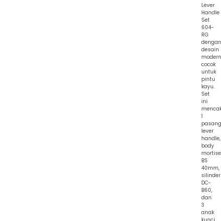
Lever
Handle
Set
604-
RG
denga
desain
moder
cocok
untuk
pintu
kayu.
Set
ini
menca
1
pasan
lever
handle,
body
mortise
BS
40mm,
silinder
DC-
B60,
dan
3
anak
kunci