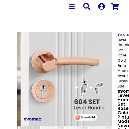
Beran
Lever
Handl
Set
Rose
Gold
Pintu
Moder
Novus
Series
604-
evo
RG
Leve
Hand
Set
Rose
Gold
Pint
Mode
Novu