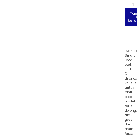
Ta
kera
evoma
Smart
Door
Lock
EDLK-
GL1
diranc
khusus
untuk
pintu
kaca
model
tarik,
dorong,
atau
geser,
dan
memun
Anda