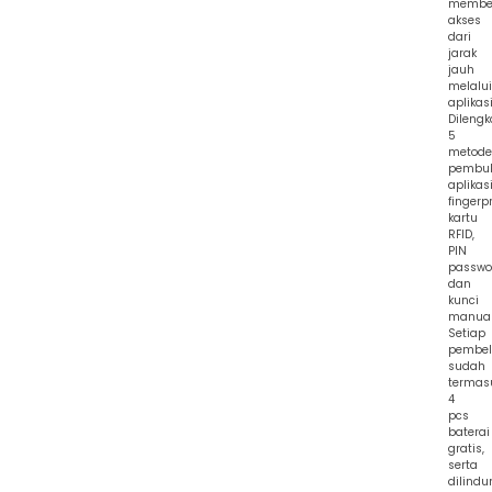
membe
akses
dari
jarak
jauh
melalui
aplikasi
Dilengk
5
metode
pembuk
aplikasi
fingerpr
kartu
RFID,
PIN
passwo
dan
kunci
manual
Setiap
pembel
sudah
termas
4
pcs
baterai
gratis,
serta
dilindu