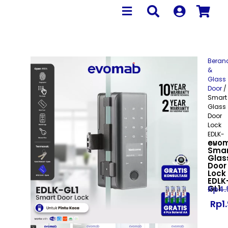
Beran
&
Glass
Door
/
Smart
Glass
Door
Lock
EDLK-
evo
GL1
Smar
Glas
Door
Lock
EDLK
GL1
Rp
4.
Rp
1