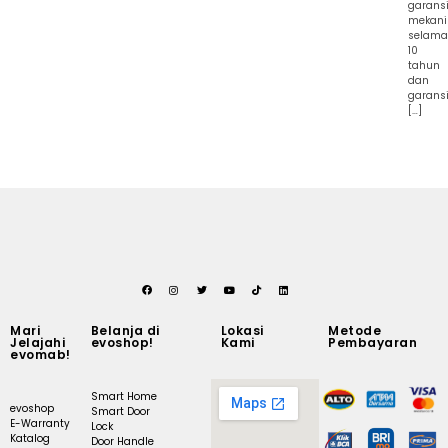
garans
mekani
selama
10
tahun
dan
garans
[…]
Mari
Belanja di
Lokasi
Metode
Jelajahi
evoshop!
Kami
Pembayaran
evomab!
Smart Home
evoshop
Smart Door
E-Warranty
Lock
Katalog
Door Handle