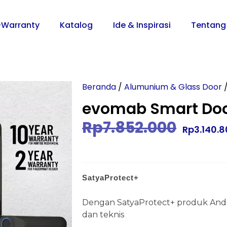
-Warranty
Katalog
Ide & Inspirasi
Tentang
Beranda
/
Alumunium & Glass Door
/
evomab Smart Doo
Rp
7.852.000
Rp
3.140.
SatyaProtect+
Dengan SatyaProtect+ produk Anda
dan teknis