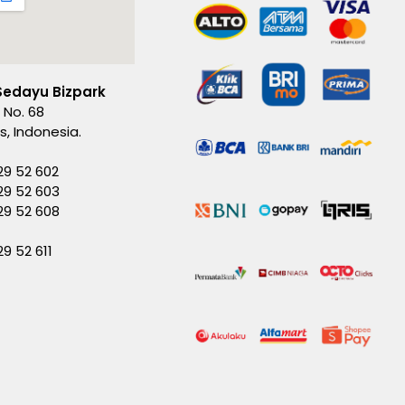
Sedayu Bizpark
 No. 68
es, Indonesia.
29 52 602
29 52 603
229 52 608
29 52 611