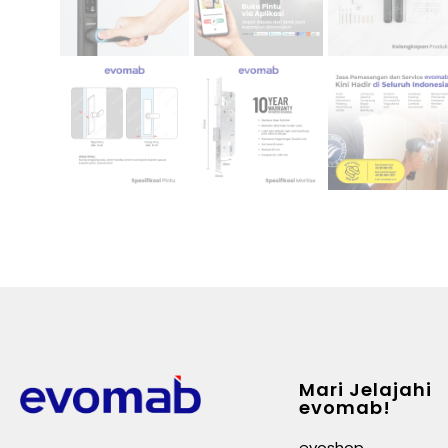
Mari Jelajahi
evomab!
evoshop