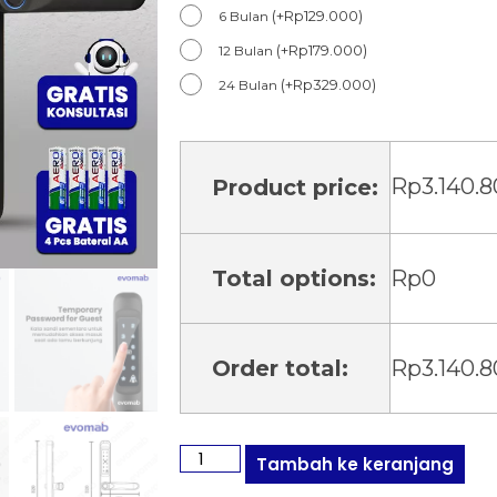
(
+
Rp
129.000
)
6 Bulan
(
+
Rp
179.000
)
12 Bulan
(
+
Rp
329.000
)
24 Bulan
Rp
3.140.
Product price:
Total options:
Rp
0
Order total:
Rp
3.140.
Tambah ke keranjang