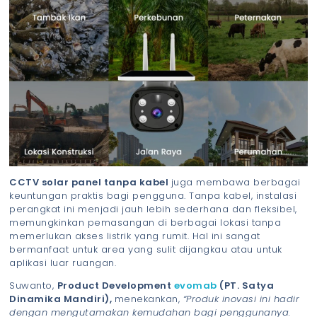
CCTV solar panel tanpa kabel
juga membawa berbagai
keuntungan praktis bagi pengguna. Tanpa kabel, instalasi
perangkat ini menjadi jauh lebih sederhana dan fleksibel,
memungkinkan pemasangan di berbagai lokasi tanpa
memerlukan akses listrik yang rumit. Hal ini sangat
bermanfaat untuk area yang sulit dijangkau atau untuk
aplikasi luar ruangan.
Suwanto,
Product Development
evomab
(PT. Satya
Dinamika Mandiri),
menekankan,
“Produk inovasi ini hadir
dengan mengutamakan kemudahan bagi penggunanya.