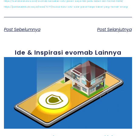
https://sumateranews.co.id/evomab-luncurkan-cctv-panel-surya-tak-perlu-kabel-dan-hemat-listrik/
https://pontianakinfo.disway.id/read/7377/inovasi-baru-cctv-solar-panel-tanpa-kabel-yang-hemat-energi
Post Sebelumnya
Post Selanjutnya
Ide & Inspirasi evomab Lainnya