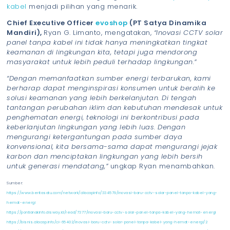
kabel
menjadi pilihan yang menarik.
Chief Executive Officer
evoshop
(PT Satya Dinamika
Mandiri),
Ryan G. Limanto, mengatakan,
“Inovasi CCTV solar
panel tanpa kabel ini tidak hanya meningkatkan tingkat
keamanan di lingkungan kita, tetapi juga mendorong
masyarakat untuk lebih peduli terhadap lingkungan.”
“Dengan memanfaatkan sumber energi terbarukan, kami
berharap dapat menginspirasi konsumen untuk beralih ke
solusi keamanan yang lebih berkelanjutan. Di tengah
tantangan perubahan iklim dan kebutuhan mendesak untuk
penghematan energi, teknologi ini berkontribusi pada
keberlanjutan lingkungan yang lebih luas. Dengan
mengurangi ketergantungan pada sumber daya
konvensional, kita bersama-sama dapat mengurangi jejak
karbon dan menciptakan lingkungan yang lebih bersih
untuk generasi mendatang,”
ungkap Ryan menambahkan.
Sumber:
https://www.beritasatu.com/network/cilacapinfo/334579/inovasi-baru-cctv-solar-panel-tanpa-kabel-yang-
hemat-energi
https://pontianakinfo.disway.id/read/7377/inovasi-baru-cctv-solar-panel-tanpa-kabel-yang-hemat-energi
https://bisnis.cilacap.info/ci-65402/inovasi-baru-cctv-solar-panel-tanpa-kabel-yang-hemat-energi/2