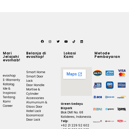
Mari
Belanja di
Lokasi
Metode
Jelajahi
evoshop!
Kami
Pembayaran
evomab!
Smart Home
evoshop
Smart Door
E-Warranty
Lock
Katalog
Door Handle
Ide &
Mortise &
Inspirasi
Cylinder
Tentang
Accessories
Kami
Alumunium &
Green Sedayu
Career
Glass Door
Bizpark
Hotel Lock
Blok DM1 No. 68
Economical
Kalideres, Indonesia.
Door Lock
Telp:
+62 21 229 52 602