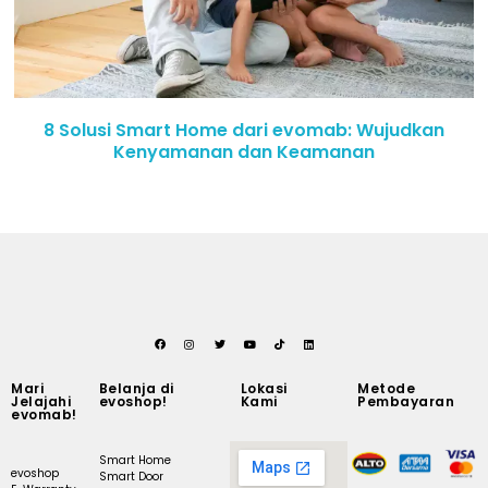
8 Solusi Smart Home dari evomab: Wujudkan
Kenyamanan dan Keamanan
Mari
Belanja di
Lokasi
Metode
Jelajahi
evoshop!
Kami
Pembayaran
evomab!
Smart Home
evoshop
Smart Door