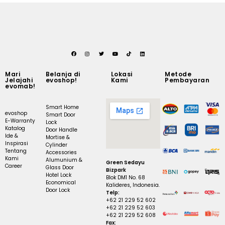
Mari
Belanja di
Lokasi
Metode
Jelajahi
evoshop!
Kami
Pembayaran
evomab!
Smart Home
evoshop
Smart Door
E-Warranty
Lock
Katalog
Door Handle
Ide &
Mortise &
Inspirasi
Cylinder
Tentang
Accessories
Kami
Alumunium &
Green Sedayu
Career
Glass Door
Bizpark
Hotel Lock
Blok DM1 No. 68
Economical
Kalideres, Indonesia.
Door Lock
Telp:
+62 21 229 52 602
+62 21 229 52 603
+62 21 229 52 608
Fax: