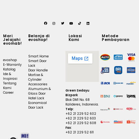
Mari
Belanja di
Lokasi
Metode
Jelajahi
evoshop!
Kami
Pembayaran
evomab!
Smart Home
evoshop
Smart Door
E-Warranty
Lock
Katalog
Door Handle
Ide &
Mortise &
Inspirasi
Cylinder
Tentang
Accessories
Kami
Alumunium &
Green Sedayu
Career
Glass Door
Bizpark
Hotel Lock
Blok DM1 No. 68
Economical
Kalideres, Indonesia.
Door Lock
Telp:
+62 21 229 52 602
+62 21 229 52 603
+62 21 229 52 608
Fax:
+62 21 229 52 611