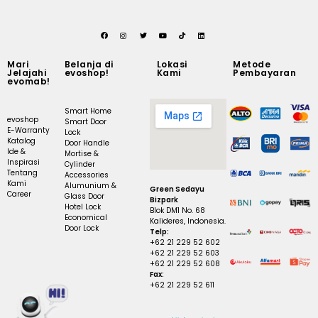
Mari
Belanja di
Lokasi
Metode
Jelajahi
evoshop!
Kami
Pembayaran
evomab!
Smart Home
evoshop
Smart Door
E-Warranty
Lock
Katalog
Door Handle
Ide &
Mortise &
Inspirasi
Cylinder
Tentang
Accessories
Kami
Alumunium &
Green Sedayu
Career
Glass Door
Bizpark
Hotel Lock
Blok DM1 No. 68
Economical
Kalideres, Indonesia.
Door Lock
Telp:
+62 21 229 52 602
+62 21 229 52 603
+62 21 229 52 608
Fax:
+62 21 229 52 611