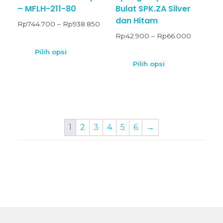
– MFLH-211-80
Bulat SPK.ZA Silver
dan Hitam
Rp
744.700
–
Rp
938.850
Rp
42.900
–
Rp
66.000
Pilih opsi
Pilih opsi
1
2
3
4
5
6
→