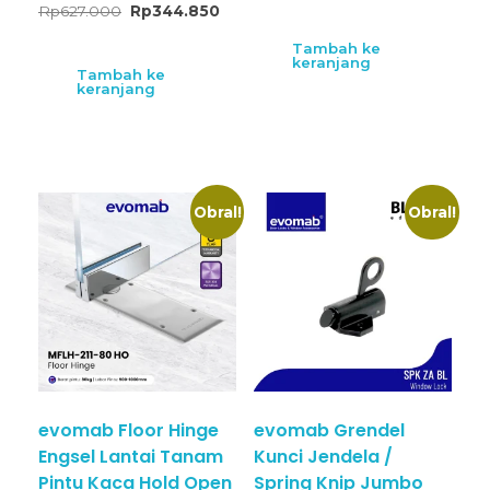
Rp
627.000
Rp
344.850
Tambah ke
keranjang
Tambah ke
keranjang
Obral!
Obral!
evomab Floor Hinge
evomab Grendel
Engsel Lantai Tanam
Kunci Jendela /
Pintu Kaca Hold Open
Spring Knip Jumbo