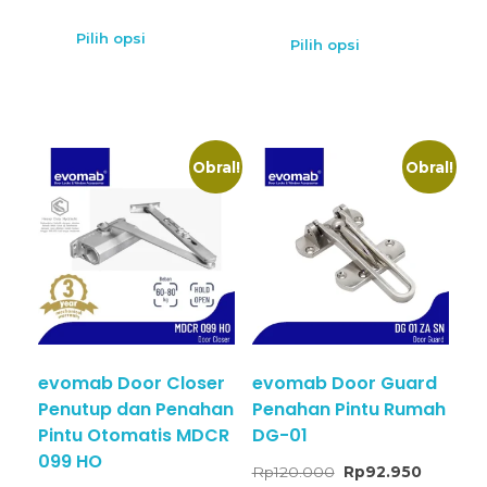
Pilih opsi
Pilih opsi
Obral!
Obral!
evomab Door Closer
evomab Door Guard
Penutup dan Penahan
Penahan Pintu Rumah
Pintu Otomatis MDCR
DG-01
099 HO
Rp
120.000
Rp
92.950