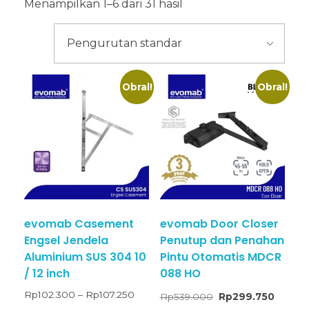
Menampilkan 1–6 dari 31 hasil
Obral!
Obral!
evomab Casement
evomab Door Closer
Engsel Jendela
Penutup dan Penahan
Aluminium SUS 304 10
Pintu Otomatis MDCR
/ 12 inch
088 HO
Rp
102.300
–
Rp
107.250
Rp
539.000
Rp
299.750