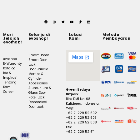
Mari
Belanja di
Lokasi
Metode
Jelajahi
evoshop!
Kami
Pembayaran
evomab!
Smart Home
evoshop
Smart Door
E-Warranty
Lock
Katalog
Door Handle
Ide &
Mortise &
Inspirasi
Cylinder
Tentang
Accessories
Kami
Alumunium &
Green Sedayu
Career
Glass Door
Bizpark
Hotel Lock
Blok DM1 No. 68
Economical
Kalideres, Indonesia.
Door Lock
Telp:
+62 21 229 52 602
+62 21 229 52 603
+62 21 229 52 608
Fax:
+62 21 229 52 611