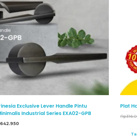
nesia Exclusive Lever Handle Pintu
Plat H
Minimalis Industrial Series EXA02-GPB
Rp
316.
p
642.950
Ta