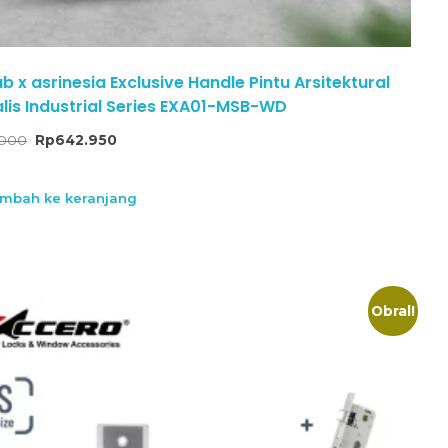
 x asrinesia Exclusive Handle Pintu Arsitektural
lis Industrial Series EXA01-MSB-WD
.000
Rp
642.950
mbah ke keranjang
Obral!