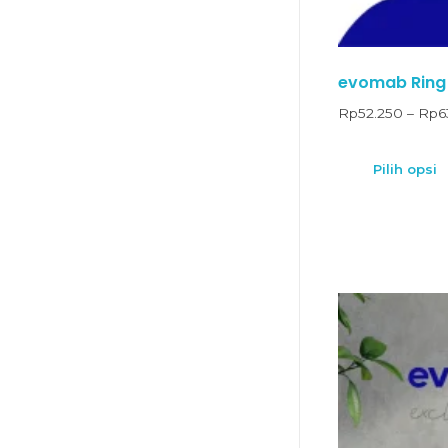
evomab Ring 
Rp
52.250
–
Rp
6
Pilih opsi