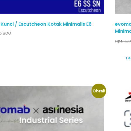
Kunci / Escutcheon Kotak Minimalis E6
evomab
Minima
3.800
Rp
1.169
Ta
Obral!