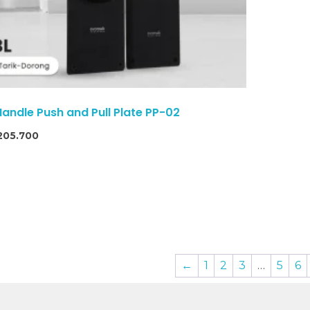
Handle Push and Pull Plate PP-02
205.700
←
1
2
3
…
5
6