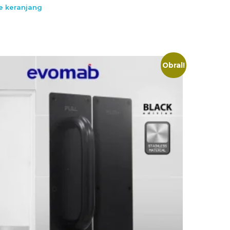
 keranjang
Obral!