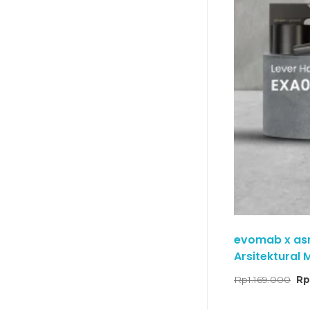
evomab x asri
Arsitektural 
Rp
1.169.000
R