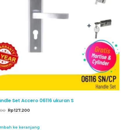
andle Set Accero 06116 ukuran S
000
Rp
127.200
mbah ke keranjang