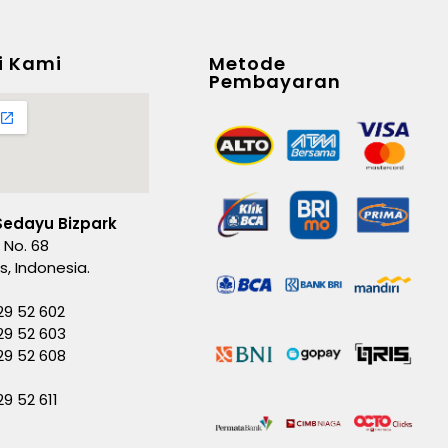
i Kami
Metode
Pembayaran
Sedayu Bizpark
 No. 68
es, Indonesia.
29 52 602
29 52 603
229 52 608
29 52 611