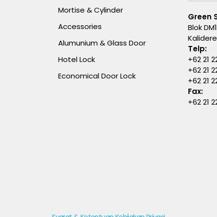
Mortise & Cylinder
Green 
Accessories
Blok DM1
Kalider
Alumunium & Glass Door
Telp:
Hotel Lock
+62 21 2
+62 21 2
Economical Door Lock
+62 21 
Fax:
+62 21 2
Syarat & Ketentuan
Kebijakan Privasi