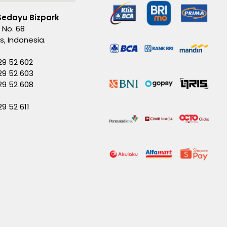
Sedayu Bizpark
 No. 68
es, Indonesia.
29 52 602
29 52 603
229 52 608
29 52 611