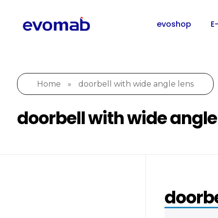
evoshop
E
Home
»
doorbell with wide angle lens
doorbell with wide angle
doorbe