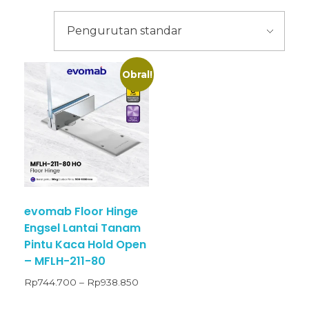
Obral!
evomab Floor Hinge
Engsel Lantai Tanam
Pintu Kaca Hold Open
– MFLH-211-80
Rp
744.700
–
Rp
938.850