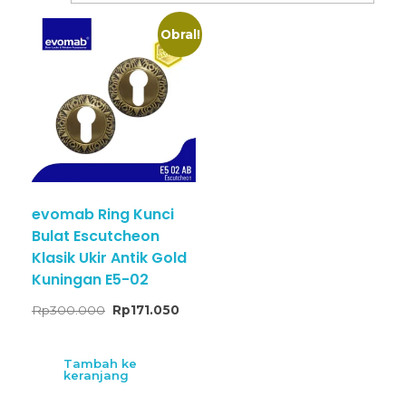
Obral!
evomab Ring Kunci
Bulat Escutcheon
Klasik Ukir Antik Gold
Kuningan E5-02
Rp
300.000
Rp
171.050
Tambah ke
keranjang