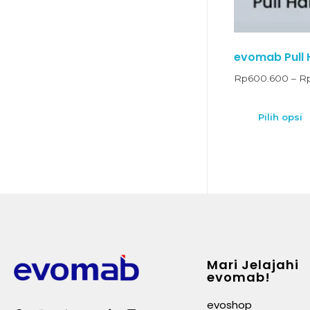
evomab Pull H
Rp
600.600
–
R
Pilih opsi
Mari Jelajahi
evomab!
evoshop