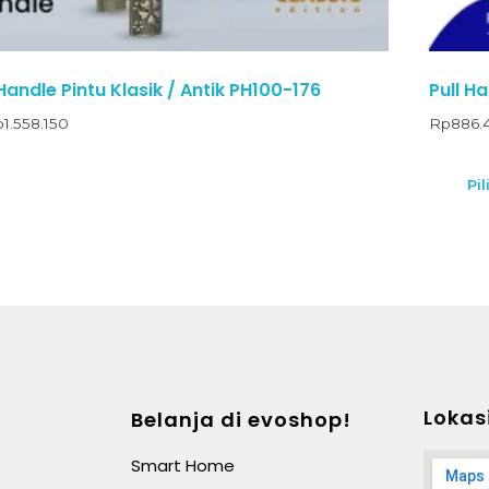
andle Pintu Klasik / Antik PH100-176
Pull Ha
p
1.558.150
Rp
886.
Pil
Lokas
Belanja di evoshop!
Smart Home