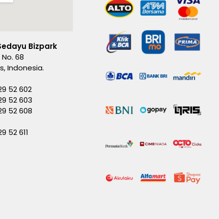
Sedayu Bizpark
 No. 68
es, Indonesia.
29 52 602
29 52 603
229 52 608
29 52 611