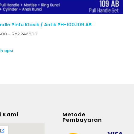
ndle Pintu Klasik / Antik PH-100.109 AB
400
–
Rp
2.246.900
ih opsi
i Kami
Metode
Pembayaran