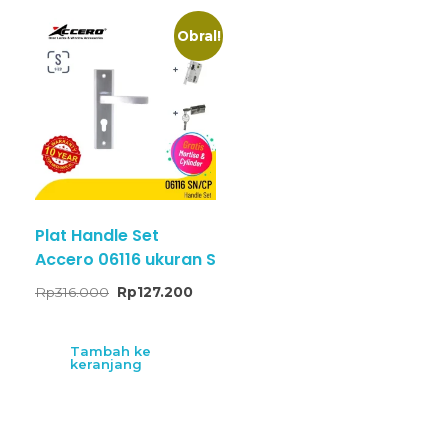
Obral!
Plat Handle Set
Accero 06116 ukuran S
Rp
316.000
Rp
127.200
Tambah ke
keranjang