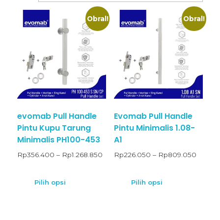
Obral!
Obral!
evomab Pull Handle
Evomab Pull Handle
Pintu Kupu Tarung
Pintu Minimalis 1.08-
Minimalis PH100-453
A1
Rp
356.400
–
Rp
1.268.850
Rp
226.050
–
Rp
809.050
Pilih opsi
Pilih opsi