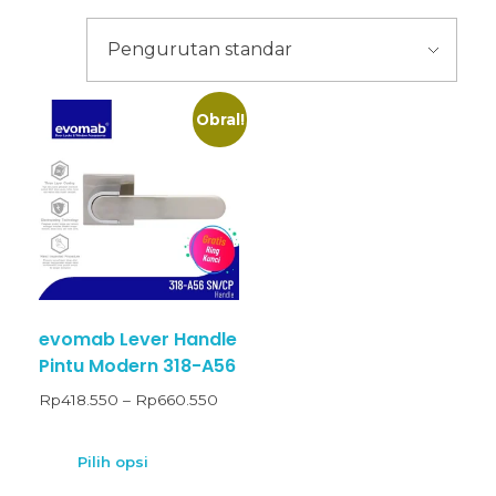
Obral!
evomab Lever Handle
Pintu Modern 318-A56
Rp
418.550
–
Rp
660.550
Pilih opsi