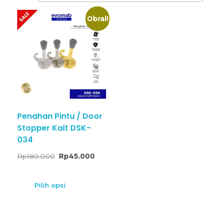
Obral!
Penahan Pintu / Door
Stopper Kait DSK-
034
Rp
180.000
Rp
45.000
Pilih opsi