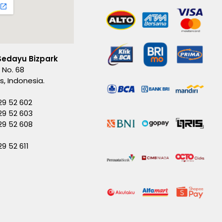
Sedayu Bizpark
 No. 68
es, Indonesia.
29 52 602
29 52 603
229 52 608
29 52 611