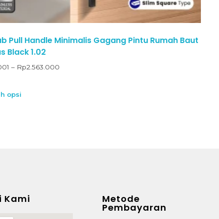
 Pull Handle Minimalis Gagang Pintu Rumah Baut
 Black 1.02
001
–
Rp
2.563.000
ih opsi
i Kami
Metode
Pembayaran