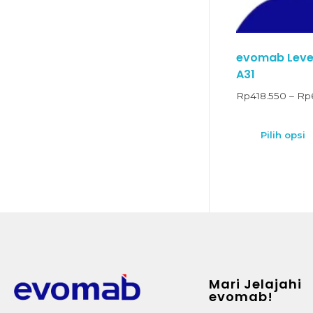
evomab Lever
A31
Rp
418.550
–
Rp
Pilih opsi
Mari Jelajahi
evomab!