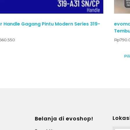
 Handle Gagang Pintu Modern Series 319-
evomab
Tembus
660.550
Rp
790.
Pil
Lokas
Belanja di evoshop!