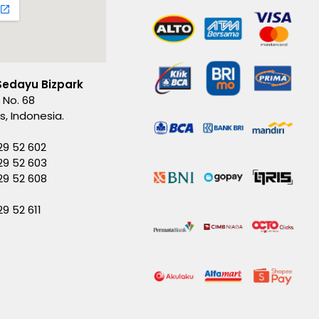
Sedayu Bizpark
 No. 68
es, Indonesia.
29 52 602
29 52 603
229 52 608
29 52 611