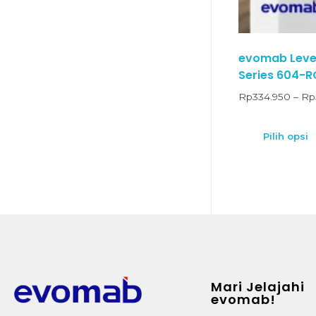
evomab Lever
Series 604-R
Rp
334.950
–
Rp
Pilih opsi
Mari Jelajahi
evomab!