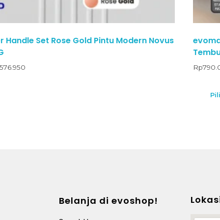
 Handle Set Rose Gold Pintu Modern Novus
evomab
G
Tembus
576.950
Rp
790.
Pil
Lokas
Belanja di evoshop!