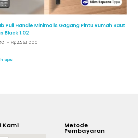
 Pull Handle Minimalis Gagang Pintu Rumah Baut
 Black 1.02
001
–
Rp
2.563.000
ih opsi
i Kami
Metode
Pembayaran