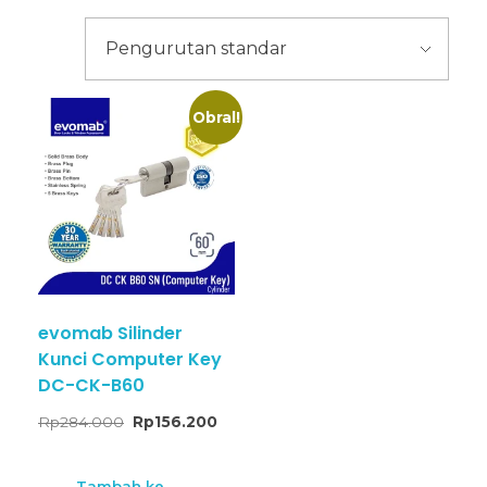
Obral!
evomab Silinder
Kunci Computer Key
DC-CK-B60
Rp
284.000
Rp
156.200
Tambah ke