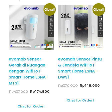
Obral!
Obral!
evomab Sensor
evomab Sensor Pintu
Gerak di Ruangan
& Jendela Wifi IoT
dengan Wifi IoT
Smart Home ESNA-
Smart Home ESNA-
DWS1
MTS1
Rp
370.000
Rp
148.000
Rp
437.000
Rp
174.800
Chat for Order!
Chat for Order!