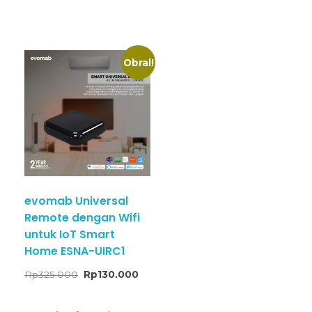
Obral!
evomab Universal
Remote dengan Wifi
untuk IoT Smart
Home ESNA-UIRC1
Rp
325.000
Rp
130.000