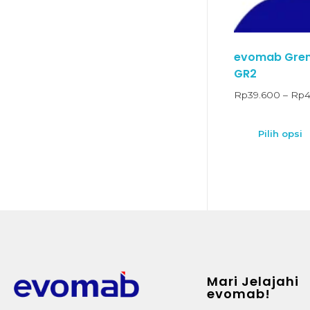
evomab Grende
GR2
Rp
39.600
–
Rp
4
Pilih opsi
Mari Jelajahi
evomab!