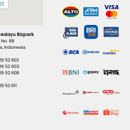
Sedayu Bizpark
 No. 68
es, Indonesia.
29 52 602
29 52 603
229 52 608
29 52 611