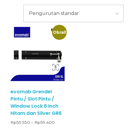
Obral!
evomab Grendel
Pintu / Slot Pintu /
Window Lock 6 Inch
Hitam dan Silver GR6
Rp
55.550
–
Rp
59.400