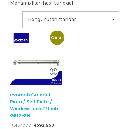
Menampilkan hasil tunggal
Obral!
evomab Grendel
Pintu / Slot Pintu /
Window Lock 12 Inch
GR12-SN
Rp
167.000
Rp
92.950