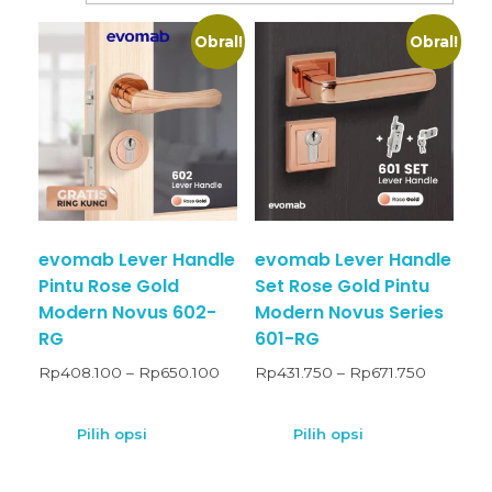
Obral!
Obral!
evomab Lever Handle
evomab Lever Handle
Pintu Rose Gold
Set Rose Gold Pintu
Modern Novus 602-
Modern Novus Series
RG
601-RG
Rp
408.100
–
Rp
650.100
Rp
431.750
–
Rp
671.750
Pilih opsi
Pilih opsi