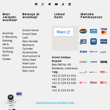
Mari
Belanja di
Lokasi
Metode
Jelajahi
evoshop!
Kami
Pembayaran
evomab!
Smart Home
evoshop
Smart Door
E-Warranty
Lock
Katalog
Door Handle
Ide &
Mortise &
Inspirasi
Cylinder
Tentang
Accessories
Kami
Alumunium &
Green Sedayu
Career
Glass Door
Bizpark
Hotel Lock
Blok DM1 No. 68
Economical
Kalideres, Indonesia.
Door Lock
Telp:
+62 21 229 52 602
+62 21 229 52 603
+62 21 229 52 608
Fax:
+62 21 229 52 611
Syarat & Ketentuan
Kebijakan Privasi