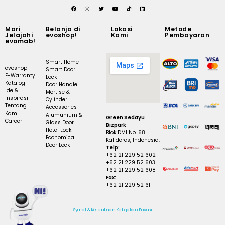
Mari
Belanja di
Lokasi
Metode
Jelajahi
evoshop!
Kami
Pembayaran
evomab!
Smart Home
evoshop
Smart Door
E-Warranty
Lock
Katalog
Door Handle
Ide &
Mortise &
Inspirasi
Cylinder
Tentang
Accessories
Kami
Alumunium &
Green Sedayu
Career
Glass Door
Bizpark
Hotel Lock
Blok DM1 No. 68
Economical
Kalideres, Indonesia.
Door Lock
Telp:
+62 21 229 52 602
+62 21 229 52 603
+62 21 229 52 608
Fax:
+62 21 229 52 611
Syarat & Ketentuan
Kebijakan Privasi