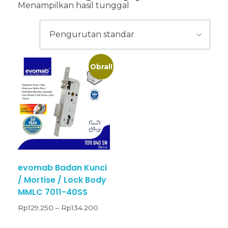
Menampilkan hasil tunggal
Obral!
evomab Badan Kunci
/ Mortise / Lock Body
MMLC 7011-40SS
Rp
129.250
–
Rp
134.200