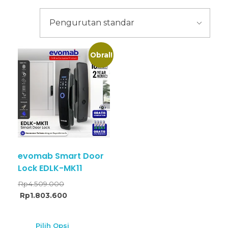
Obral!
evomab Smart Door
Lock EDLK-MK11
Rp
4.509.000
Rp
1.803.600
Pilih Opsi