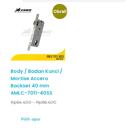
Obral!
Body / Badan Kunci /
Mortise Accero
Backset 40 mm
AMLC-7011-40SS
Rp
64.400
–
Rp
66.400
Pilih opsi