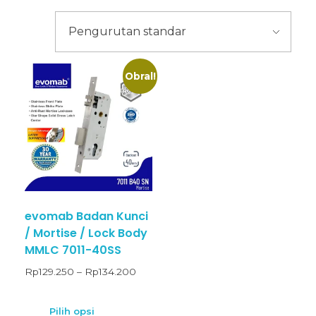
Obral!
evomab Badan Kunci
/ Mortise / Lock Body
MMLC 7011-40SS
Rp
129.250
–
Rp
134.200
Pilih opsi