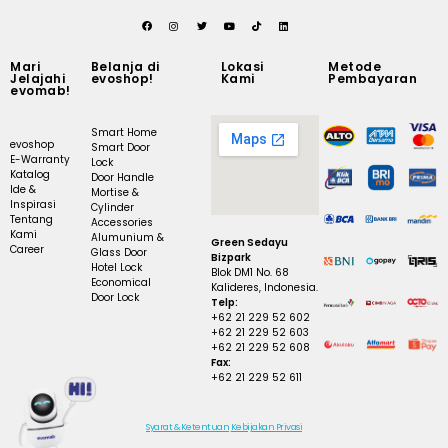
Mari
Belanja di
Lokasi
Metode
Jelajahi
evoshop!
Kami
Pembayaran
evomab!
Smart Home
evoshop
Smart Door
E-Warranty
Lock
Katalog
Door Handle
Ide &
Mortise &
Inspirasi
Cylinder
Tentang
Accessories
Kami
Alumunium &
Green Sedayu
Career
Glass Door
Bizpark
Hotel Lock
Blok DM1 No. 68
Economical
Kalideres, Indonesia.
Door Lock
Telp:
+62 21 229 52 602
+62 21 229 52 603
+62 21 229 52 608
Fax:
+62 21 229 52 611
Syarat & Ketentuan
Kebijakan Privasi