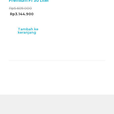
Premium P1 30 Liter
Rp
5.609.000
Rp
3.144.900
Tambah ke
keranjang