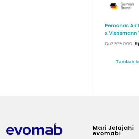
Pemanas Air
x Viessmann V
Rp
3.979.000
R
Tambah ke
Mari Jelajahi
evomab!