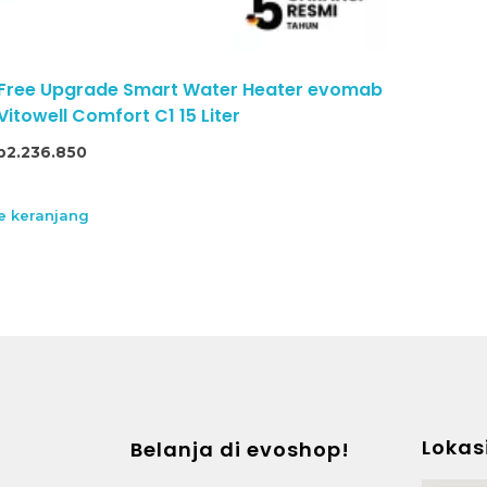
 Free Upgrade Smart Water Heater evomab
itowell Comfort C1 15 Liter
p
2.236.850
 keranjang
Lokas
Belanja di evoshop!