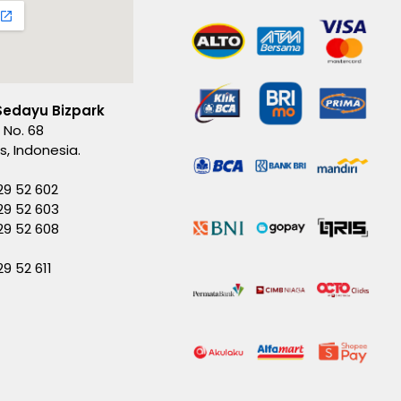
Sedayu Bizpark
 No. 68
es, Indonesia.
29 52 602
29 52 603
229 52 608
29 52 611