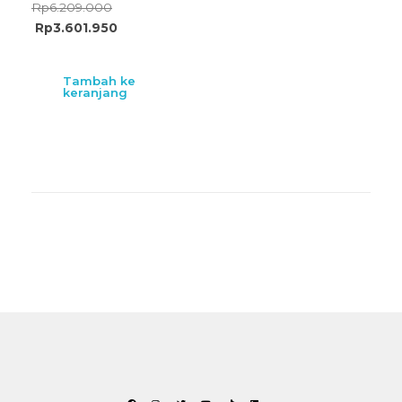
Rp
6.209.000
Rp
3.601.950
Tambah ke
keranjang