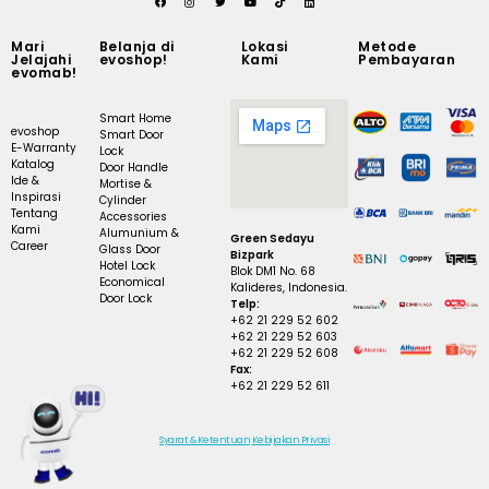
Mari
Belanja di
Lokasi
Metode
Jelajahi
evoshop!
Kami
Pembayaran
evomab!
Smart Home
evoshop
Smart Door
E-Warranty
Lock
Katalog
Door Handle
Ide &
Mortise &
Inspirasi
Cylinder
Tentang
Accessories
Kami
Alumunium &
Green Sedayu
Career
Glass Door
Bizpark
Hotel Lock
Blok DM1 No. 68
Economical
Kalideres, Indonesia.
Door Lock
Telp:
+62 21 229 52 602
+62 21 229 52 603
+62 21 229 52 608
Fax:
+62 21 229 52 611
Syarat & Ketentuan
Kebijakan Privasi