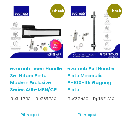
Obral!
Obral!
evomab Lever Handle
evomab Pull Handle
Set Hitam Pintu
Pintu Minimalis
Modern Exclusive
PH100-115 Gagang
Series 405-MBN/CP
Pintu
Rp
541.750
–
Rp
783.750
Rp
637.450
–
Rp
1.921.150
Pilih opsi
Pilih opsi