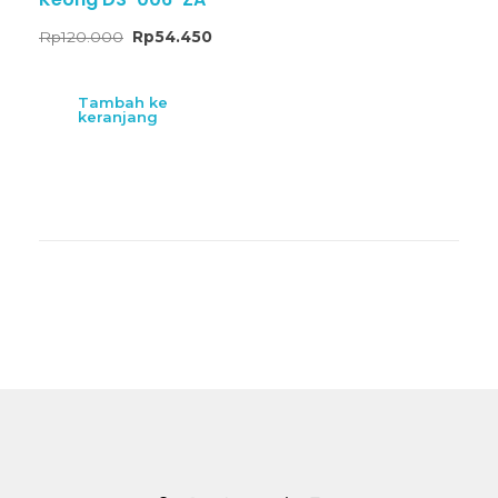
Rp
120.000
Rp
54.450
Tambah ke
keranjang