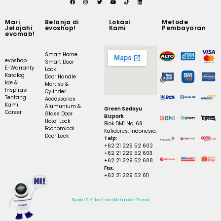
Mari
Belanja di
Lokasi
Metode
Jelajahi
evoshop!
Kami
Pembayaran
evomab!
Smart Home
evoshop
Smart Door
E-Warranty
Lock
Katalog
Door Handle
Ide &
Mortise &
Inspirasi
Cylinder
Tentang
Accessories
Kami
Alumunium &
Green Sedayu
Career
Glass Door
Bizpark
Hotel Lock
Blok DM1 No. 68
Economical
Kalideres, Indonesia.
Door Lock
Telp:
+62 21 229 52 602
+62 21 229 52 603
+62 21 229 52 608
Fax:
+62 21 229 52 611
Syarat & Ketentuan
Kebijakan Privasi