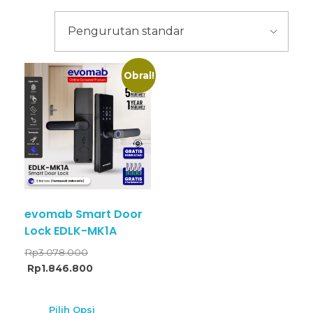
Obral!
evomab Smart Door
Lock EDLK-MK1A
Rp
3.078.000
Rp
1.846.800
Pilih Opsi