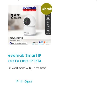
Obral!
evomab Smart IP
CCTV EIPC-PTZ1A
Rp
431.600
–
Rp
555.600
Pilih Opsi